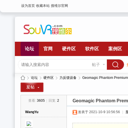
设为首页
收藏本站
搜维尔官网
论坛
官网
硬件区
软件区
案例区
帖子
论坛
硬件区
力反馈设备
Geomagic Phantom Pre
Geomagic Phantom P
查看:
3605
|
回复:
2
搜
»
›
›
›
WangYu
发表于 2021-10-9 10:56:56
|